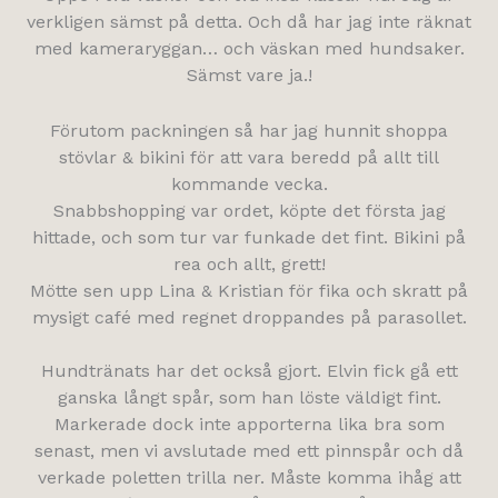
verkligen sämst på detta. Och då har jag inte räknat
med kameraryggan… och väskan med hundsaker.
Sämst vare ja.!
Förutom packningen så har jag hunnit shoppa
stövlar & bikini för att vara beredd på allt till
kommande vecka.
Snabbshopping var ordet, köpte det första jag
hittade, och som tur var funkade det fint. Bikini på
rea och allt, grett!
Mötte sen upp Lina & Kristian för fika och skratt på
mysigt café med regnet droppandes på parasollet.
Hundtränats har det också gjort. Elvin fick gå ett
ganska långt spår, som han löste väldigt fint.
Markerade dock inte apporterna lika bra som
senast, men vi avslutade med ett pinnspår och då
verkade poletten trilla ner. Måste komma ihåg att