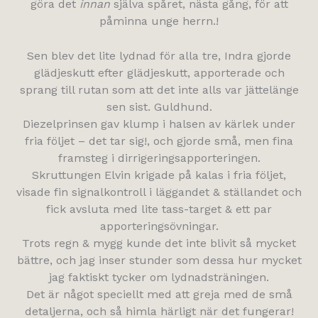
göra det
innan
själva spåret, nästa gång, för att
påminna unge herrn.!
Sen blev det lite lydnad för alla tre, Indra gjorde
glädjeskutt efter glädjeskutt, apporterade och
sprang till rutan som att det inte alls var jättelänge
sen sist. Guldhund.
Diezelprinsen gav klump i halsen av kärlek under
fria följet – det tar sig!, och gjorde små, men fina
framsteg i dirrigeringsapporteringen.
Skruttungen Elvin krigade på kalas i fria följet,
visade fin signalkontroll i läggandet & ställandet och
fick avsluta med lite tass-target & ett par
apporteringsövningar.
Trots regn & mygg kunde det inte blivit så mycket
bättre, och jag inser stunder som dessa hur mycket
jag faktiskt tycker om lydnadsträningen.
Det är något speciellt med att greja med de små
detaljerna, och så himla härligt när det fungerar!