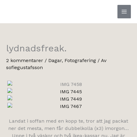
Hoppa
till
innehåll
lydnadsfreak.
2 kommentarer
/
Dagar
,
Fotografering
/ Av
sofiegustafsson
Landat i soffan med en kopp te, tror att jag packat
ner det mesta, men får dubbelkolla (x3) imorgon…
Uppe i två väskor och två ikea-kassar nu. Jag är