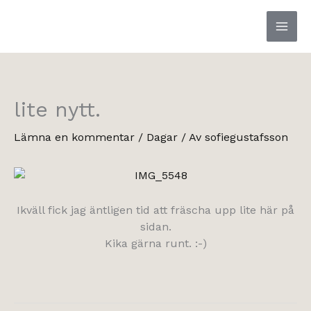
Hoppa
till
innehåll
lite nytt.
Lämna en kommentar
/
Dagar
/ Av
sofiegustafsson
Ikväll fick jag äntligen tid att fräscha upp lite här på
sidan.
Kika gärna runt. :-)