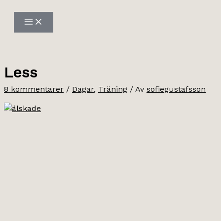
Hoppa
till
innehåll
Less
8 kommentarer
/
Dagar
,
Träning
/ Av
sofiegustafsson