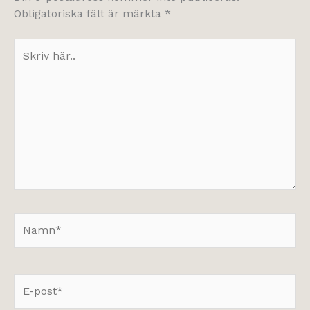
Obligatoriska fält är märkta
*
Skriv
här..
Namn*
E-
post*