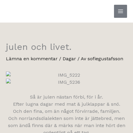
Hoppa
till
innehåll
julen och livet.
Lämna en kommentar
/
Dagar
/ Av
sofiegustafsson
Så är julen nästan förbi, för i år.
Efter lugna dagar med mat & julklappar & snö.
Och den fina, om än något förvirrade, familjen.
Och norrlandsdialekten som inte är jättebred, men
som ändå finns där & märks när man inte hört den
ordentligt på ett tag.