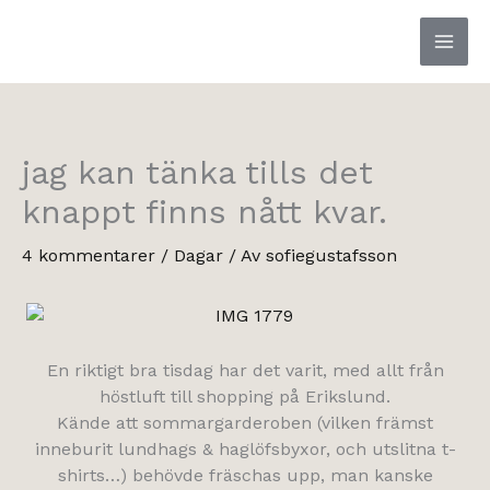
Hoppa
till
innehåll
jag kan tänka tills det
knappt finns nått kvar.
4 kommentarer
/
Dagar
/ Av
sofiegustafsson
En riktigt bra tisdag har det varit, med allt från
höstluft till shopping på Erikslund.
Kände att sommargarderoben (vilken främst
inneburit lundhags & haglöfsbyxor, och utslitna t-
shirts…) behövde fräschas upp, man kanske