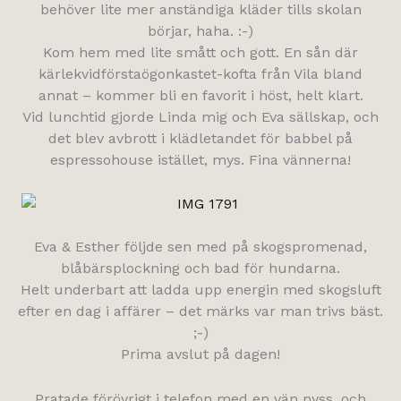
behöver lite mer anständiga kläder tills skolan
börjar, haha. :-)
Kom hem med lite smått och gott. En sån där
kärlekvidförstaögonkastet-kofta från Vila bland
annat – kommer bli en favorit i höst, helt klart.
Vid lunchtid gjorde Linda mig och Eva sällskap, och
det blev avbrott i klädletandet för babbel på
espressohouse istället, mys. Fina vännerna!
Eva & Esther följde sen med på skogspromenad,
blåbärsplockning och bad för hundarna.
Helt underbart att ladda upp energin med skogsluft
efter en dag i affärer – det märks var man trivs bäst.
;-)
Prima avslut på dagen!
Pratade förövrigt i telefon med en vän nyss, och