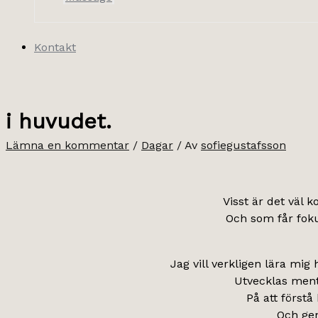
Kontakt
i huvudet.
Lämna en kommentar
/
Dagar
/ Av
sofiegustafsson
Visst är det väl k
Och som får fokus
Jag vill verkligen lära mig h
Utvecklas menta
På att först
Och gen