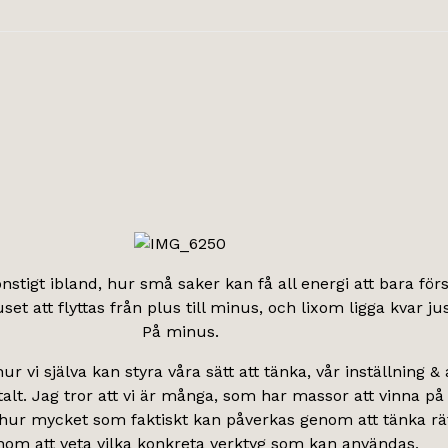
onstigt ibland, hur små saker kan få all energi att bara för
et att flyttas från plus till minus, och lixom ligga kvar jus
På minus.
ur vi själva kan styra våra sätt att tänka, vår inställning & a
lt. Jag tror att vi är många, som har massor att vinna på 
å hur mycket som faktiskt kan påverkas genom att tänka rät
om att veta vilka konkreta verktyg som kan användas,