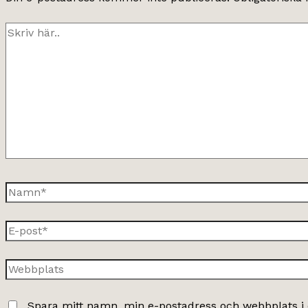
Skriv
här..
Namn*
E-
post*
Webbplats
Spara mitt namn, min e-postadress och webbplats i 