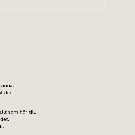
svinna.
t där.
llt som hör till.
det.
t.