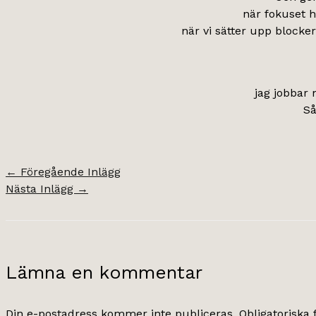
när fokuset h
när vi sätter upp blocker
jag jobbar 
Så
←
Föregående Inlägg
Nästa Inlägg
→
Lämna en kommentar
Din e-postadress kommer inte publiceras.
Obligatoriska 