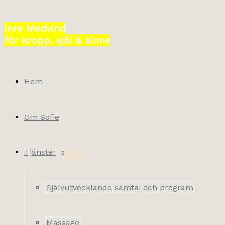
Hoppa
till
Inre Medvind
innehåll
för kropp, själ & sinne
Hem
Om Sofie
Tjänster
Självutvecklande samtal och program
Massage