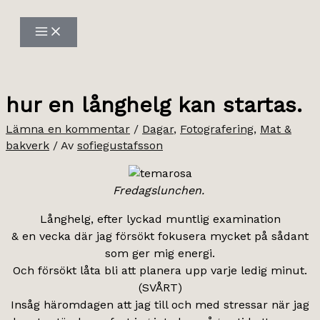
Hoppa
till
innehåll
hur en långhelg kan startas.
Lämna en kommentar
/
Dagar
,
Fotografering
,
Mat &
bakverk
/ Av
sofiegustafsson
Fredagslunchen.
Långhelg, efter lyckad muntlig examination
& en vecka där jag försökt fokusera mycket på sådant
som ger mig energi.
Och försökt låta bli att planera upp varje ledig minut.
(SVÅRT)
Insåg häromdagen att jag till och med stressar när jag