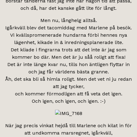
borstar tänderna fast jag inte har någon tid att passa,
och då, har det kanske gått lite för långt.
Men nu, långhelg alltså.
Igårkväll blev det tacomiddag med Marlene på besök.
Vi kvällspromenerade hundarna förbi hennes nya
lägenhet, kikade in & inredningsplanerade lite.
Det kliade i fingrarna trots att det inte är jag som
kommer bo där. Men det är ju såå roligt att fixa!
Det är inte länge kvar nu, tills hon äntligen flyttar in
och jag får världens bästa granne.
Åh, det ska bli så himla roligt. Men det vet ni ju redan
att jag tycker,
och kommer förmodligen att få veta det igen.
Och igen, och igen, och igen. :-)
När jag precis vinkat hejdå till Marlene och kilat in för
att undkomma marsregnet, igårkväll,