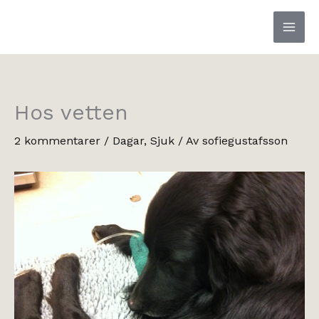
Hoppa
till
innehåll
Hos vetten
2 kommentarer
/
Dagar
,
Sjuk
/ Av
sofiegustafsson