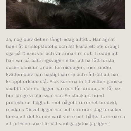
Ja, nog blev det en långfredag alltid… Har ägnat
tiden åt bröllopsfotofix och att kasta ett lite oroligt
öga på Diezel var och varannan minut. Trodde att
han var på bättringsvägen efter att ha fått första
dosen canicur under förmiddagen, men under
kvällen blev han hastigt sämre och så trött att han
knappt orkade stå. Fick komma in till vetten ganska
snabbt, och nu ligger han och får dropp… Vi får se
hur länge vi blir kvar här. En stackars hund
protesterar högljutt mot något i rummet bredvid,
medans Diezel ligger här och slumrar. Jag försöker
tänka att det kunde varit värre och håller tummarna
att prinsen snart är sitt vanliga galna jag igen.!