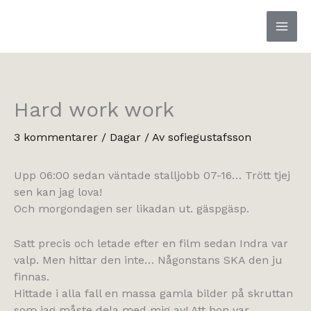
Hoppa
till
innehåll
Hard work work
3 kommentarer
/
Dagar
/ Av
sofiegustafsson
Upp 06:00 sedan väntade stalljobb 07-16… Trött tjej
sen kan jag lova!
Och morgondagen ser likadan ut. gäspgäsp.
Satt precis och letade efter en film sedan Indra var
valp. Men hittar den inte… Någonstans SKA den ju
finnas.
Hittade i alla fall en massa gamla bilder på skruttan
som jag måste dela med mig av! Att hon var