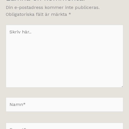
Din e-postadress kommer inte publiceras.
Obligatoriska fält är märkta
*
Skriv
här..
Namn*
E-