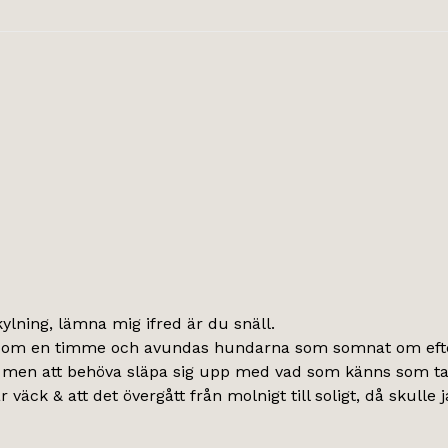
ylning, lämna mig ifred är du snäll.
 om en timme och avundas hundarna som somnat om efter l
, men att behöva släpa sig upp med vad som känns som tagg
ck & att det övergått från molnigt till soligt, då skulle ja