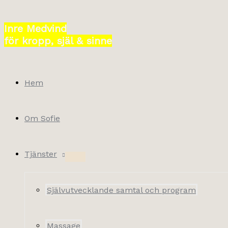
Hoppa
till
Inre Medvind
innehåll
för kropp, själ & sinne
Hem
Om Sofie
Tjänster
Självutvecklande samtal och program
Massage