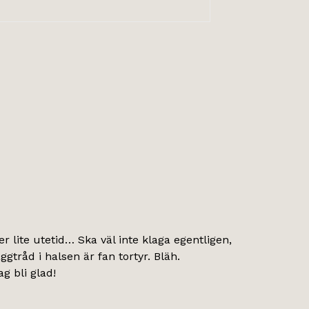
ite utetid… Ska väl inte klaga egentligen,
tråd i halsen är fan tortyr. Bläh.
g bli glad!