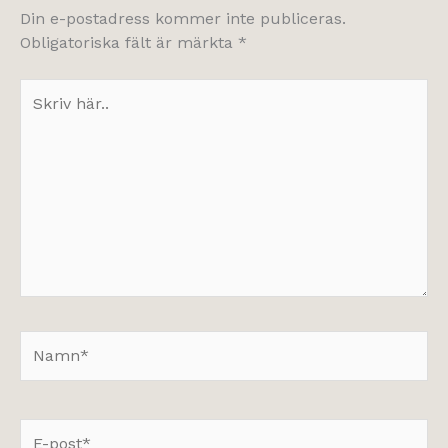
Din e-postadress kommer inte publiceras.
Obligatoriska fält är märkta
*
Skriv
här..
Namn*
E-