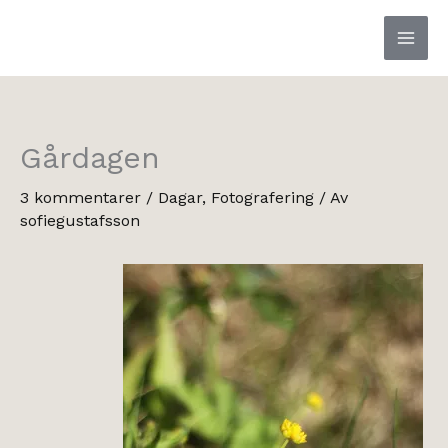
Hoppa
till
innehåll
Gårdagen
3 kommentarer
/
Dagar
,
Fotografering
/ Av
sofiegustafsson