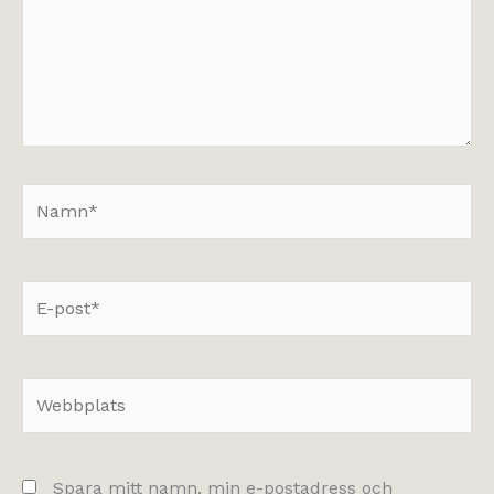
Namn*
E-
post*
Webbplats
Spara mitt namn, min e-postadress och