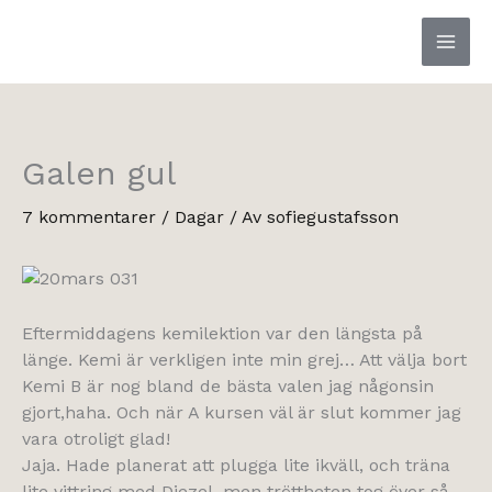
Hoppa
till
innehåll
Galen gul
7 kommentarer
/
Dagar
/ Av
sofiegustafsson
Eftermiddagens kemilektion var den längsta på
länge. Kemi är verkligen inte min grej… Att välja bort
Kemi B är nog bland de bästa valen jag någonsin
gjort,haha. Och när A kursen väl är slut kommer jag
vara otroligt glad!
Jaja. Hade planerat att plugga lite ikväll, och träna
lite vittring med Diezel, men tröttheten tog över så