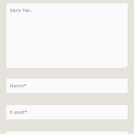
Skriv
här..
Namn*
E-
post*