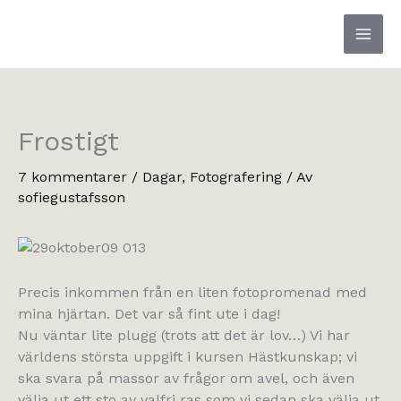
Hoppa
till
innehåll
Frostigt
7 kommentarer
/
Dagar
,
Fotografering
/ Av
sofiegustafsson
Precis inkommen från en liten fotopromenad med
mina hjärtan. Det var så fint ute i dag!
Nu väntar lite plugg (trots att det är lov…) Vi har
världens största uppgift i kursen Hästkunskap; vi
ska svara på massor av frågor om avel, och även
välja ut ett sto av valfri ras som vi sedan ska välja ut