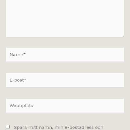
Namn*
E-
post*
Webbplats
Spara mitt namn, min e-postadress och