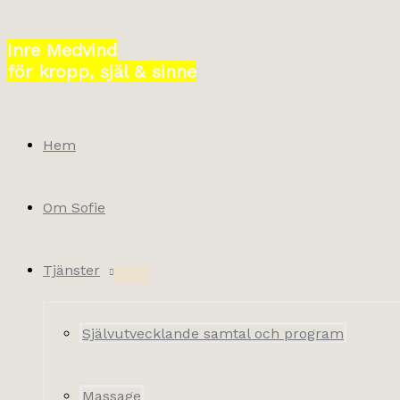
Hoppa
till
Inre Medvind
innehåll
för kropp, själ & sinne
Hem
Om Sofie
Tjänster
Självutvecklande samtal och program
Massage