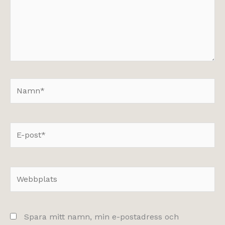
Namn*
E-
post*
Webbplats
Spara mitt namn, min e-postadress och