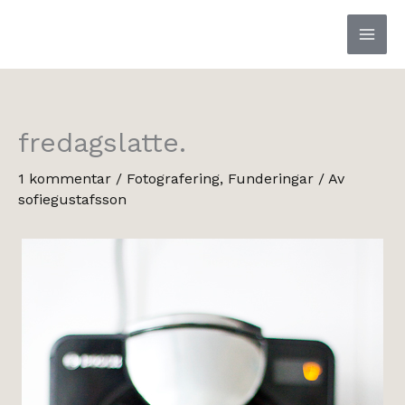
Hoppa
till
innehåll
fredagslatte.
1 kommentar
/
Fotografering
,
Funderingar
/ Av
sofiegustafsson