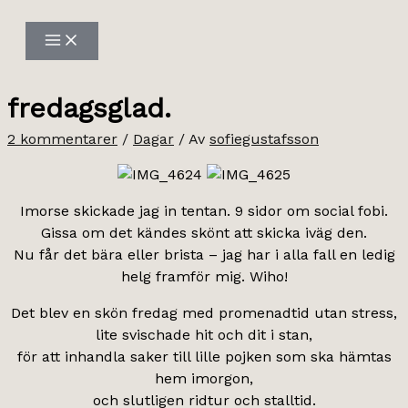
Hoppa
till
innehåll
fredagsglad.
2 kommentarer
/
Dagar
/ Av
sofiegustafsson
Imorse skickade jag in tentan. 9 sidor om social fobi.
Gissa om det kändes skönt att skicka iväg den.
Nu får det bära eller brista – jag har i alla fall en ledig
helg framför mig. Wiho!
Det blev en skön fredag med promenadtid utan stress,
lite svischade hit och dit i stan,
för att inhandla saker till lille pojken som ska hämtas
hem imorgon,
och slutligen ridtur och stalltid.