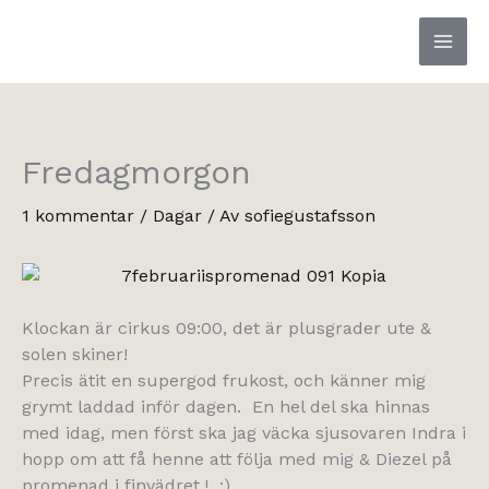
Hoppa
till
innehåll
Fredagmorgon
1 kommentar
/
Dagar
/ Av
sofiegustafsson
Klockan är cirkus 09:00, det är plusgrader ute &
solen skiner!
Precis ätit en supergod frukost, och känner mig
grymt laddad inför dagen. En hel del ska hinnas
med idag, men först ska jag väcka sjusovaren Indra i
hopp om att få henne att följa med mig & Diezel på
promenad i finvädret.! :)