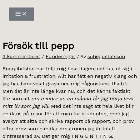
Hoppa
till
innehåll
Försök till pepp
3 kommentarer
/
Funderingar
/ Av
sofiegustafsson
Energibristen har följt mig hela dagen, och tar ut sig i
irritation & frustration. Allt har fått en negativ klang och
jag har bara velat gräva ner mig någonstans. Usch.!
Men det är inte länge kvar nu, och det känns faktiskt
lite som att
om mindre än en månad får jag börja leva
mitt liv som jag vill.
Med det inte sagt att hela livet blir
en dans på rosor för att man tar studenten, men jag
avskyr att sitta och skriva rapport på rapport, och prov
efter prov som handlar om ämnen jag är totalt
ointresserad av. Det ger mig I N G E N T I N G.