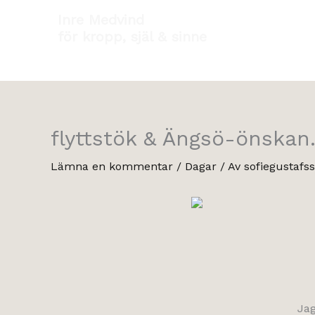
Hoppa
Inre Medvind
till
för kropp, själ & sinne
innehåll
flyttstök & Ängsö-önskan
Lämna en kommentar
/
Dagar
/ Av
sofiegustafs
Jag