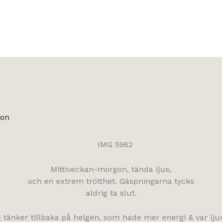
.
son
Mittiveckan-morgon, tända ljus,
och en extrem trötthet. Gäspningarna tycks
aldrig ta slut.
 tänker tillbaka på helgen, som hade mer energi & var ljuv