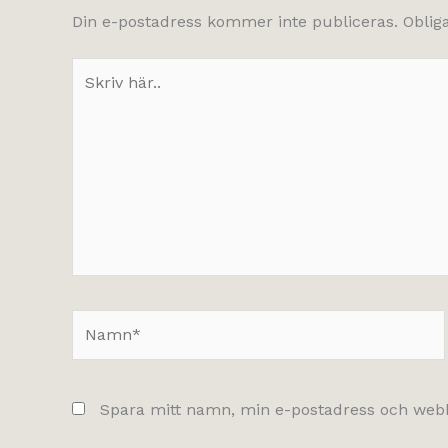
Din e-postadress kommer inte publiceras.
Oblig
Skriv
här..
Namn*
Spara mitt namn, min e-postadress och webbp