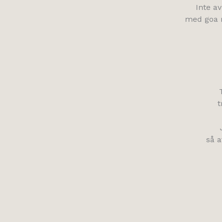
Inte av
med goa 
t
så a