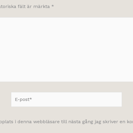
atoriska fält är märkta
*
E-
post*
lats i denna webbläsare till nästa gång jag skriver en 