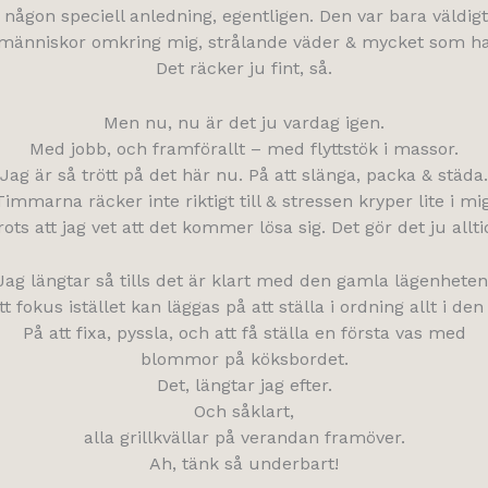
 någon speciell anledning, egentligen. Den var bara väldigt
människor omkring mig, strålande väder & mycket som h
Det räcker ju fint, så.
Men nu, nu är det ju vardag igen.
Med jobb, och framförallt – med flyttstök i massor.
Jag är så trött på det här nu. På att slänga, packa & städa.
Timmarna räcker inte riktigt till & stressen kryper lite i mig
rots att jag vet att det kommer lösa sig. Det gör det ju allti
Jag längtar så tills det är klart med den gamla lägenheten
tt fokus istället kan läggas på att ställa i ordning allt i den
På att fixa, pyssla, och att få ställa en första vas med
blommor på köksbordet.
Det, längtar jag efter.
Och såklart,
alla grillkvällar på verandan framöver.
Ah, tänk så underbart!