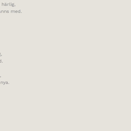
 härlig,
anns med.
,
d.
,
 nya.