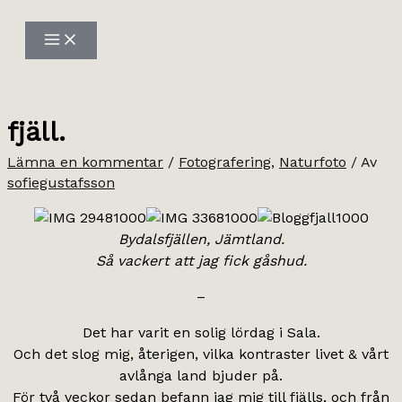
Hoppa
till
innehåll
fjäll.
Lämna en kommentar
/
Fotografering
,
Naturfoto
/ Av
sofiegustafsson
Bydalsfjällen, Jämtland.
Så vackert att jag fick gåshud.
–
Det har varit en solig lördag i Sala.
Och det slog mig, återigen, vilka kontraster livet & vårt
avlånga land bjuder på.
För två veckor sedan befann jag mig till fjälls, och från