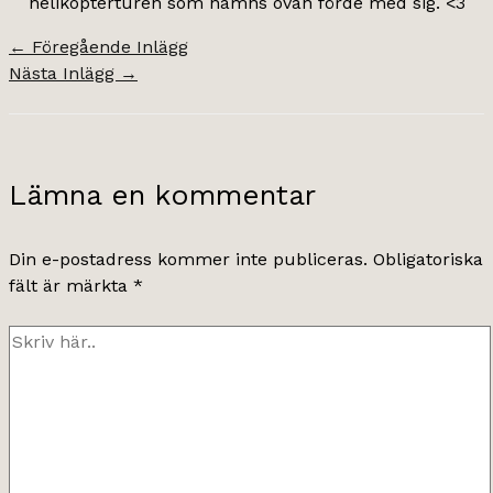
helikopterturen som nämns ovan förde med sig. <3
←
Föregående Inlägg
Nästa Inlägg
→
Lämna en kommentar
Din e-postadress kommer inte publiceras.
Obligatoriska
fält är märkta
*
Skriv
här..