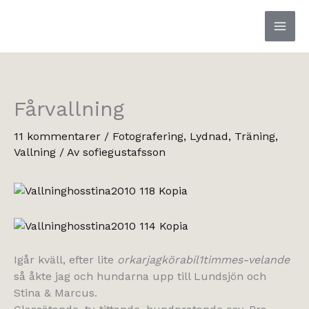
Hoppa
till
innehåll
Fårvallning
11 kommentarer
/
Fotografering
,
Lydnad
,
Träning
,
Vallning
/ Av
sofiegustafsson
Igår kväll, efter lite
orkarjagkörabil1timmes-velande
så åkte jag och hundarna upp till Lundsjön och
Stina & Marcus.