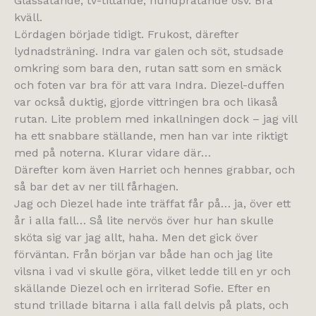
Glassätande, tv-tittande, hundpratande osv. Bra
kväll.
Lördagen började tidigt. Frukost, därefter
lydnadsträning. Indra var galen och söt, studsade
omkring som bara den, rutan satt som en smäck
och foten var bra för att vara Indra. Diezel-duffen
var också duktig, gjorde vittringen bra och likaså
rutan. Lite problem med inkallningen dock – jag vill
ha ett snabbare ställande, men han var inte riktigt
med på noterna. Klurar vidare där…
Därefter kom även Harriet och hennes grabbar, och
så bar det av ner till fårhagen.
Jag och Diezel hade inte träffat får på… ja, över ett
år i alla fall… Så lite nervös över hur han skulle
sköta sig var jag allt, haha. Men det gick över
förväntan. Från början var både han och jag lite
vilsna i vad vi skulle göra, vilket ledde till en yr och
skällande Diezel och en irriterad Sofie. Efter en
stund trillade bitarna i alla fall delvis på plats, och