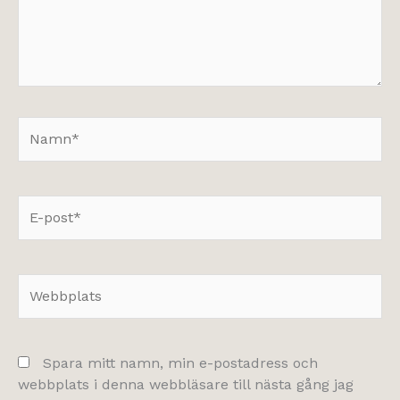
Namn*
E-
post*
Webbplats
Spara mitt namn, min e-postadress och
webbplats i denna webbläsare till nästa gång jag