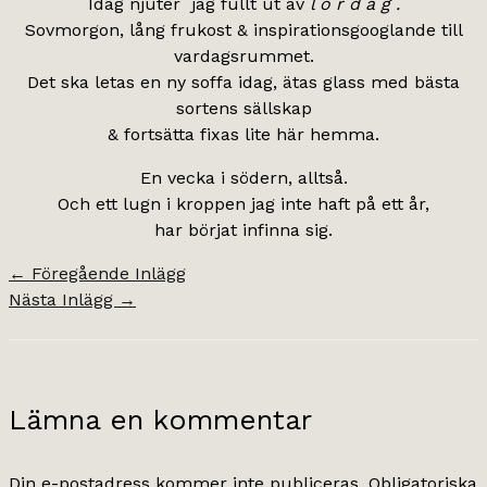
Idag njuter jag fullt ut av
l ö r d a g .
Sovmorgon, lång frukost & inspirationsgooglande till
vardagsrummet.
Det ska letas en ny soffa idag, ätas glass med bästa
sortens sällskap
& fortsätta fixas lite här hemma.
En vecka i södern, alltså.
Och ett lugn i kroppen jag inte haft på ett år,
har börjat infinna sig.
←
Föregående Inlägg
Nästa Inlägg
→
Lämna en kommentar
Din e-postadress kommer inte publiceras.
Obligatoriska