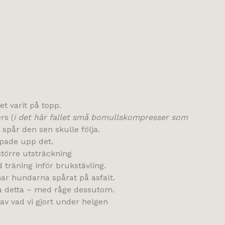
t varit på topp.
rs (
i det här fallet små bomullskompresser som
 spår den sen skulle följa.
ppade upp det.
törre utsträckning
d träning inför brukstävling.
ar hundarna spårat på asfalt.
sta detta – med råge dessutom.
v vad vi gjort under helgen