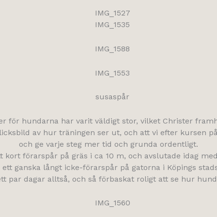
r för hundarna har varit väldigt stor, vilket Christer framh
rblicksbild av hur träningen ser ut, och att vi efter kursen
och ge varje steg mer tid och grunda ordentligt.
t kort förarspår på gräs i ca 10 m, och avslutade idag me
 ett ganska långt icke-förarspår på gatorna i Köpings stad
tt par dagar alltså, och så förbaskat roligt att se hur hun