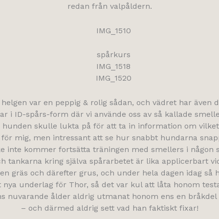
redan från valpåldern.
elgen var en peppig & rolig sådan, och vädret har även de
r i ID-spårs-form där vi använde oss av så kallade smelle
 hunden skulle lukta på för att ta in information om vilket
t för mig, men intressant att se hur snabbt hundarna sna
e inte kommer fortsätta träningen med smellers i någon s
h tankarna kring själva spårarbetet är lika applicerbart vi
n gräs och därefter grus, och under hela dagen idag så h
t nya underlag för Thor, så det var kul att låta honom te
ns nuvarande ålder aldrig utmanat honom ens en bråkdel a
– och därmed aldrig sett vad han faktiskt fixar!