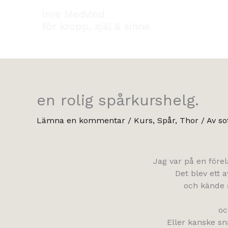
Hoppa
Inre Medvind
till
för kropp, själ & sinne
innehåll
en rolig spårkurshelg.
Lämna en kommentar
/
Kurs
,
Spår
,
Thor
/ Av
so
Jag var på en förel
Det blev ett 
och kände a
oc
Eller kanske sn