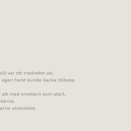
öll var ett medvetet val.
 på egen hand kunde backa tillbaka
d att med smellern som start,
skärna.
darna utvecklats.