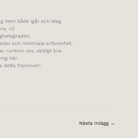
äg hem både igår och idag.
ra. <3
ighetsgraden,
nader och minimala erfarenhet.
ar runtom osv, väldigt bra.
mig här.
ta detta framöver!
Nästa Inlägg
→