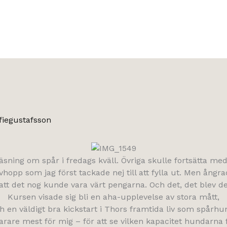
fiegustafsson
äsning om spår i fredags kväll. Övriga skulle fortsätta med 
avhopp som jag först tackade nej till att fylla ut. Men ångr
tt det nog kunde vara värt pengarna. Och det, det blev de
Kursen visade sig bli en aha-upplevelse av stora mått,
h en väldigt bra kickstart i Thors framtida liv som spårhu
arare mest för mig – för att se vilken kapacitet hundarna fa