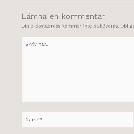
Lämna en kommentar
Din e-postadress kommer inte publiceras.
Oblig
Skriv
här..
Namn*