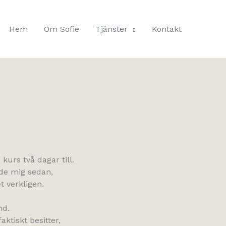
Hem
Om Sofie
Tjänster
Kontakt
kurs två dagar till.
ade mig sedan,
t verkligen.
nd.
ktiskt besitter,