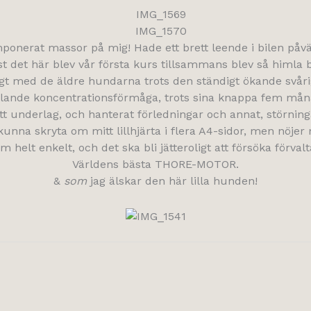
mponerat massor på mig! Hade ett brett leende i bilen påv
ust det här blev vår första kurs tillsammans blev så himla b
t med de äldre hundarna trots den ständigt ökande svår
 gällande koncentrationsförmåga, trots sina knappa fem må
t underlag, och hanterat förledningar och annat, störning
kunna skryta om mitt lillhjärta i flera A4-sidor, men nöjer 
m helt enkelt, och det ska bli jätteroligt att försöka förval
Världens bästa THORE-MOTOR.
&
som
jag älskar den här lilla hunden!