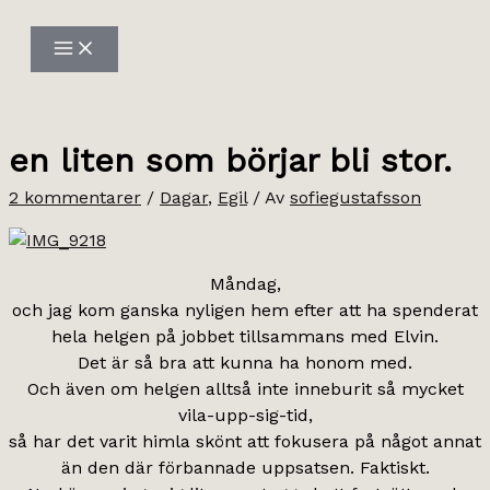
Hoppa
till
innehåll
en liten som börjar bli stor.
2 kommentarer
/
Dagar
,
Egil
/ Av
sofiegustafsson
Måndag,
och jag kom ganska nyligen hem efter att ha spenderat
hela helgen på jobbet tillsammans med Elvin.
Det är så bra att kunna ha honom med.
Och även om helgen alltså inte inneburit så mycket
vila-upp-sig-tid,
så har det varit himla skönt att fokusera på något annat
än den där förbannade uppsatsen. Faktiskt.