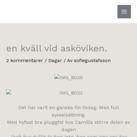
Hoppa
till
innehåll
en kväll vid asköviken.
2 kommentarer
/
Dagar
/ Av
sofiegustafsson
Det har varit en ganska fin tisdag. Med full
sysselsättning.
Med hyfsat bra pluggtid hos Camilla större delen av
dagen
(och hur gullig är hon inte, hon som inte ens har