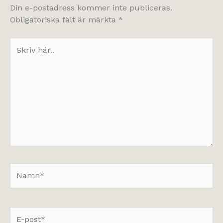
Din e-postadress kommer inte publiceras.
Obligatoriska fält är märkta
*
Skriv
här..
Namn*
E-