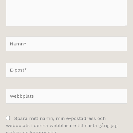
Namn*
E-
post*
Webbplats
Spara mitt namn, min e-postadress och
webbplats i denna webbläsare till nästa gång jag
skriver en kommentar.