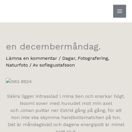
Hoppa
till
innehåll
en decembermåndag.
Lämna en kommentar
/
Dagar
,
Fotografering
,
Naturfoto
/ Av
sofiegustafsson
Säkra ligger intrasslad i mina ben och snarkar högt,
Noomi sover med huvudet mot min axel
och Johan puttar ner Estrid gång på gång, för att
hon inte ska skymma handbollsmatchen på tvn.
Det är måndagkväll och dagens energipott är minst
sagt slut.