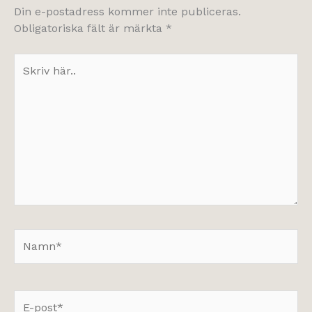
Din e-postadress kommer inte publiceras.
Obligatoriska fält är märkta
*
Skriv
här..
Namn*
E-