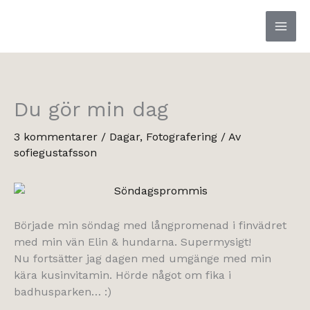
Hoppa
till
innehåll
Du gör min dag
3 kommentarer
/
Dagar
,
Fotografering
/ Av
sofiegustafsson
Började min söndag med långpromenad i finvädret
med min vän Elin & hundarna. Supermysigt!
Nu fortsätter jag dagen med umgänge med min
kära kusinvitamin. Hörde något om fika i
badhusparken… :)