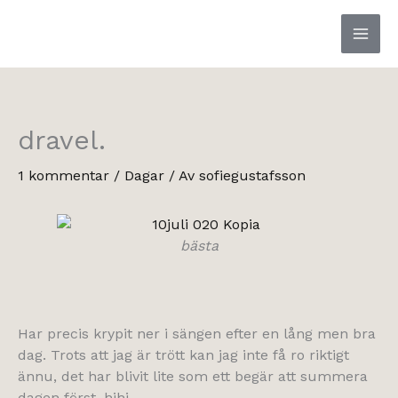
Hoppa
till
innehåll
dravel.
1 kommentar
/
Dagar
/ Av
sofiegustafsson
bästa
Har precis krypit ner i sängen efter en lång men bra
dag. Trots att jag är trött kan jag inte få ro riktigt
ännu, det har blivit lite som ett begär att summera
dagen först, hihi.