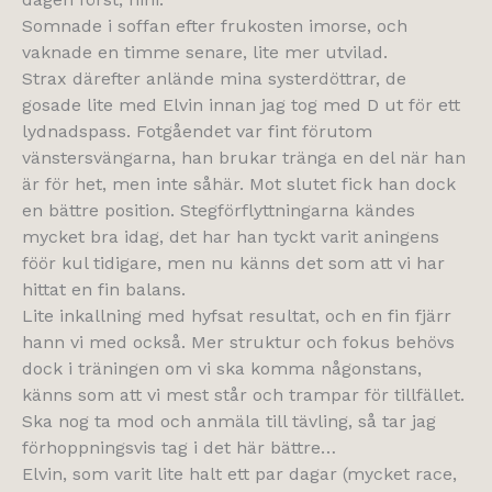
Somnade i soffan efter frukosten imorse, och
vaknade en timme senare, lite mer utvilad.
Strax därefter anlände mina systerdöttrar, de
gosade lite med Elvin innan jag tog med D ut för ett
lydnadspass. Fotgåendet var fint förutom
vänstersvängarna, han brukar tränga en del när han
är för het, men inte såhär. Mot slutet fick han dock
en bättre position. Stegförflyttningarna kändes
mycket bra idag, det har han tyckt varit aningens
föör kul tidigare, men nu känns det som att vi har
hittat en fin balans.
Lite inkallning med hyfsat resultat, och en fin fjärr
hann vi med också. Mer struktur och fokus behövs
dock i träningen om vi ska komma någonstans,
känns som att vi mest står och trampar för tillfället.
Ska nog ta mod och anmäla till tävling, så tar jag
förhoppningsvis tag i det här bättre…
Elvin, som varit lite halt ett par dagar (mycket race,