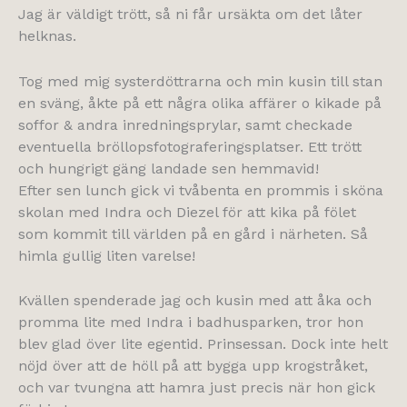
Jag är väldigt trött, så ni får ursäkta om det låter
helknas.
Tog med mig systerdöttrarna och min kusin till stan
en sväng, åkte på ett några olika affärer o kikade på
soffor & andra inredningsprylar, samt checkade
eventuella bröllopsfotograferingsplatser. Ett trött
och hungrigt gäng landade sen hemmavid!
Efter sen lunch gick vi tvåbenta en prommis i sköna
skolan med Indra och Diezel för att kika på fölet
som kommit till världen på en gård i närheten. Så
himla gullig liten varelse!
Kvällen spenderade jag och kusin med att åka och
promma lite med Indra i badhusparken, tror hon
blev glad över lite egentid. Prinsessan. Dock inte helt
nöjd över att de höll på att bygga upp krogstråket,
och var tvungna att hamra just precis när hon gick