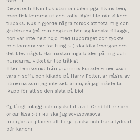
förbi…!
Diezel och Elvin fick stanna i bilen pga Elvins ben,
men fick komma ut och kolla läget lite när vi kom
tillbaka. Kusin gjorde några försök att fota mig och
grabbarna (på min begäran bör jag kanske tillägga,
hon var inte helt nöjd med uppdraget och tyckte
min kamera var för tung ;-)) ska kika imorgon om
det blev något. Har nästan inga bilder på mig och
hundarna, vilket är lite tråkigt.
Efter hemkomst från prommis kurade vi ner oss i
varsin soffa och kikade på Harry Potter, är några av
filmerna som jag inte sett ännu, så jag måste ta
ikapp för att se den sista på bio!
Oj, långt inlägg och mycket dravel. Cred till er som
orkar läsa ;-) ! Nu ska jag sovasovasova.
Imorgon är planen att börja packa och träna lydnad,
blir kanon!