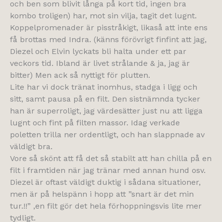
och ben som blivit långa på kort tid, ingen bra
kombo troligen) har, mot sin vilja, tagit det lugnt.
Koppelpromenader är pisstråkigt, likaså att inte ens
få brottas med Indra. (känns förövrigt finfint att jag,
Diezel och Elvin lyckats bli halta under ett par
veckors tid. Ibland är livet strålande & ja, jag är
bitter) Men ack så nyttigt för plutten.
Lite har vi dock tränat inomhus, stadga i ligg och
sitt, samt pausa på en filt. Den sistnämnda tycker
han är superroligt, jag värdesätter just nu att ligga
lugnt och fint på filten massor. Idag verkade
poletten trilla ner ordentligt, och han slappnade av
väldigt bra.
Vore så skönt att få det så stabilt att han chilla på en
filt i framtiden när jag tränar med annan hund osv.
Diezel är oftast väldigt duktig i sådana situationer,
men är på helspänn i hopp att ”snart är det min
tur.!!” ,en filt gör det hela förhoppningsvis lite mer
tydligt.