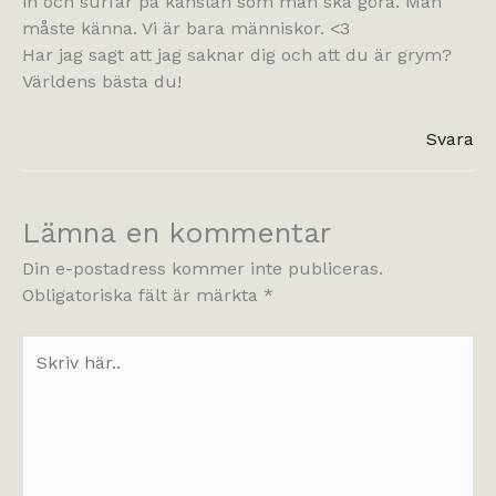
in och surfar på känslan som man ska göra. Man
måste känna. Vi är bara människor. <3
Har jag sagt att jag saknar dig och att du är grym?
Världens bästa du!
Svara
Lämna en kommentar
Din e-postadress kommer inte publiceras.
Obligatoriska fält är märkta
*
Skriv
här..