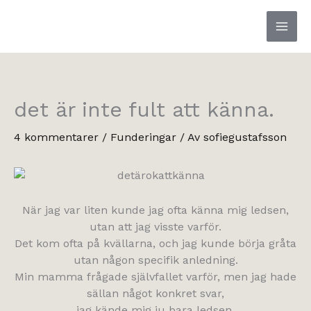
Hoppa
till
innehåll
det är inte fult att känna.
4 kommentarer
/
Funderingar
/ Av
sofiegustafsson
När jag var liten kunde jag ofta känna mig ledsen,
utan att jag visste varför.
Det kom ofta på kvällarna, och jag kunde börja gråta
utan någon specifik anledning.
Min mamma frågade självfallet varför, men jag hade
sällan något konkret svar,
jag kände mig ju bara ledsen.