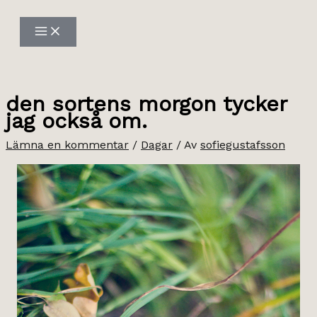
Hoppa
till
innehåll
den sortens morgon tycker
jag också om.
Lämna en kommentar
/
Dagar
/ Av
sofiegustafsson