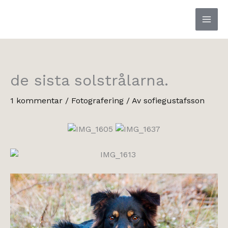
Hoppa
till
innehåll
de sista solstrålarna.
1 kommentar
/
Fotografering
/ Av
sofiegustafsson