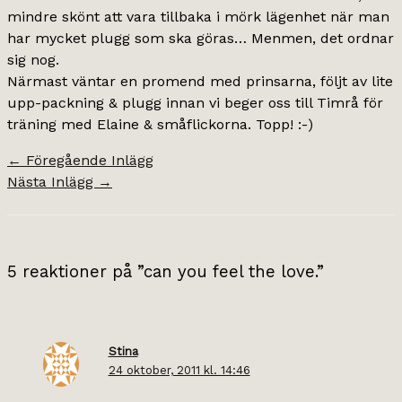
mindre skönt att vara tillbaka i mörk lägenhet när man
har mycket plugg som ska göras… Menmen, det ordnar
sig nog.
Närmast väntar en promend med prinsarna, följt av lite
upp-packning & plugg innan vi beger oss till Timrå för
träning med Elaine & småflickorna. Topp! :-)
←
Föregående Inlägg
Nästa Inlägg
→
5 reaktioner på ”can you feel the love.”
Stina
24 oktober, 2011 kl. 14:46