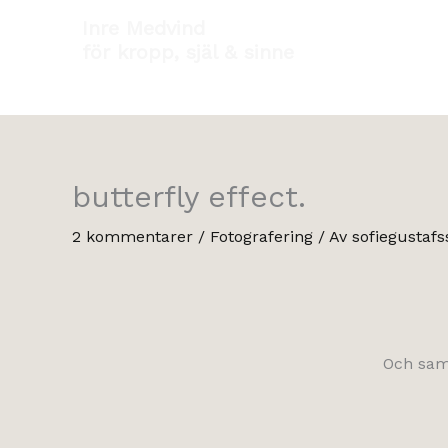
Hoppa
Inre Medvind
till
för kropp, själ & sinne
innehåll
butterfly effect.
2 kommentarer
/
Fotografering
/ Av
sofiegustafs
Och samt