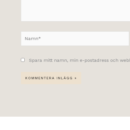
Namn*
Spara mitt namn, min e-postadress och webbp