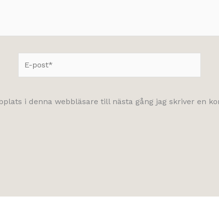
E-
post*
lats i denna webbläsare till nästa gång jag skriver en 