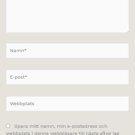
Namn*
E-
post*
Webbplats
Spara mitt namn, min e-postadress och
webbplats i denna webbläsare till nästa gång jag