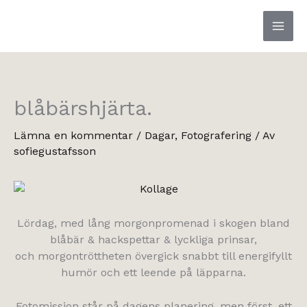
Hoppa
till
innehåll
blåbärshjärta.
Lämna en kommentar
/
Dagar
,
Fotografering
/ Av
sofiegustafsson
Lördag, med lång morgonpromenad i skogen bland
blåbär & hackspettar & lyckliga prinsar,
och morgontröttheten övergick snabbt till energifyllt
humör och ett leende på läpparna.
Fotomission står på dagens planering, men först, ett