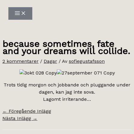
Hoppa
till
innehåll
because sometimes, fate
and your dreams will collide.
2 kommentarer
/
Dagar
/ Av
sofiegustafsson
Trots tidig morgon och jobbande och pluggande under
dagen, kan jag inte sova.
Lagomt irriterande…
←
Föregående Inlägg
Nästa Inlägg
→