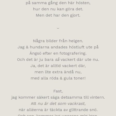
på samma gång den här hösten,
hur den nu kan göra det.
Men det har den gjort.
–
Några bilder från helgen.
Jag & hundarna andades höstluft ute på
Ängsö efter en fotografering.
Och det är ju bara
så
vackert där ute nu.
Ja, det är alltid vackert där,
men lite extra ändå nu,
med alla röda & gula toner!
Fast,
jag kommer säkert säga detsamma till vintern.
Att
nu är det som vackrast,
när alléerna är täckta av glittrande snö.
Och sen, kommer jag upprepa mig igen,