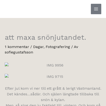
Hoppa
till
innehåll
att maxa snönjutandet.
1 kommentar
/
Dagar
,
Fotografering
/ Av
sofiegustafsson
Efter jul kom vi ner till ett grått & lerigt Västmanland.
Det kändes…sådär. Och själen längtade tillbaka till
snön & kylan.
Men, så slog den ju faktiskt till, vintern. Och kom på