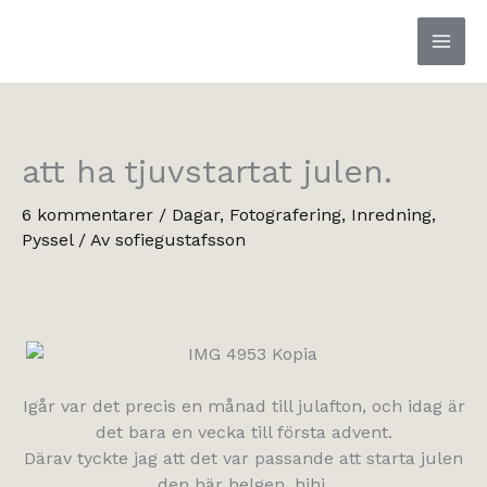
Hoppa
till
innehåll
att ha tjuvstartat julen.
6 kommentarer
/
Dagar
,
Fotografering
,
Inredning
,
Pyssel
/ Av
sofiegustafsson
Igår var det precis en månad till julafton, och idag är
det bara en vecka till första advent.
Därav tyckte jag att det var passande att starta julen
den här helgen, hihi.