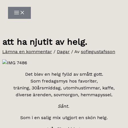
Hoppa
till
innehåll
att ha njutit av helg.
Lämna en kommentar
/
Dagar
/ Av
sofiegustafsson
Det blev en helg fylld av smått gott.
Som fredagsmys hos favoriter,
träning, 30årsmiddag, utomhustimmar, kaffe,
diverse ärenden, sovmorgon, hemmapyssel.
Sånt.
Som i en salig mix utgjort en skön helg.