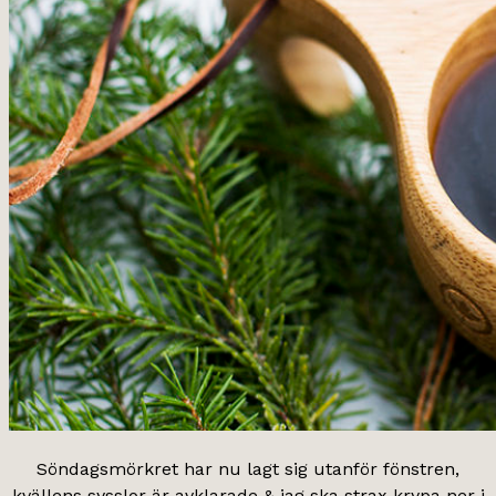
Söndagsmörkret har nu lagt sig utanför fönstren,
kvällens sysslor är avklarade & jag ska strax krypa ner i