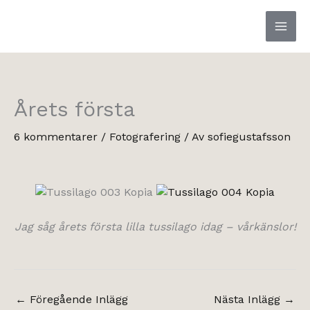
Hoppa
till
innehåll
Årets första
6 kommentarer
/
Fotografering
/ Av
sofiegustafsson
Jag såg årets första lilla tussilago idag – vårkänslor!
←
Föregående Inlägg
Nästa Inlägg
→