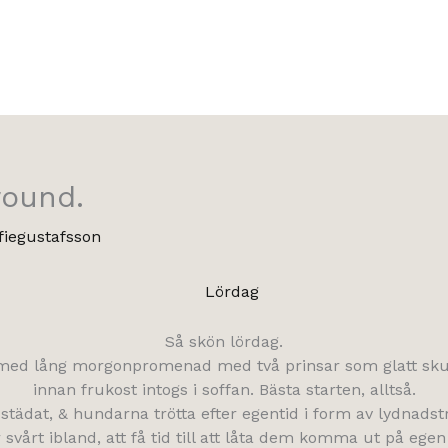
round.
fiegustafsson
Så skön lördag.
ed lång morgonpromenad med två prinsar som glatt sku
innan frukost intogs i soffan. Bästa starten, alltså.
städat, & hundarna trötta efter egentid i form av lydnadst
 svårt ibland, att få tid till att låta dem komma ut på ege