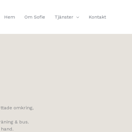
Hem
Om Sofie
Tjänster
Kontakt
ttade omkring,
räning & bus.
n hand.