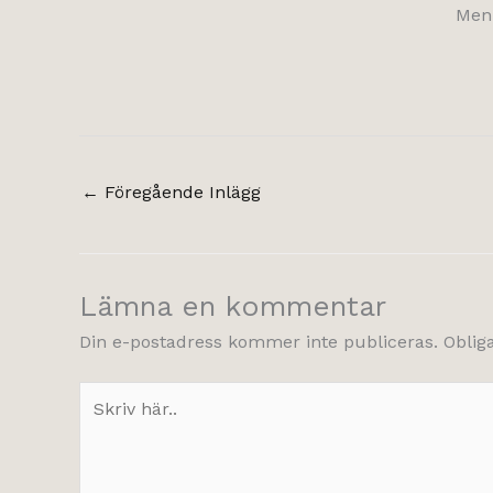
Men 
←
Föregående Inlägg
Lämna en kommentar
Din e-postadress kommer inte publiceras.
Oblig
Skriv
här..