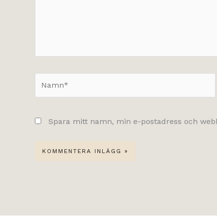
Namn*
Spara mitt namn, min e-postadress och webbp