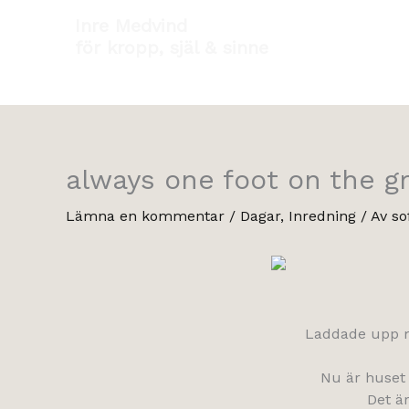
Hoppa
Inre Medvind
till
för kropp, själ & sinne
innehåll
always one foot on the g
Lämna en kommentar
/
Dagar
,
Inredning
/ Av
so
Laddade upp m
Nu är huset 
Det är