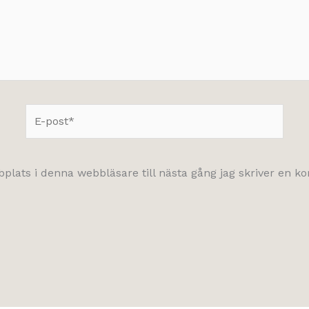
E-
post*
lats i denna webbläsare till nästa gång jag skriver en 