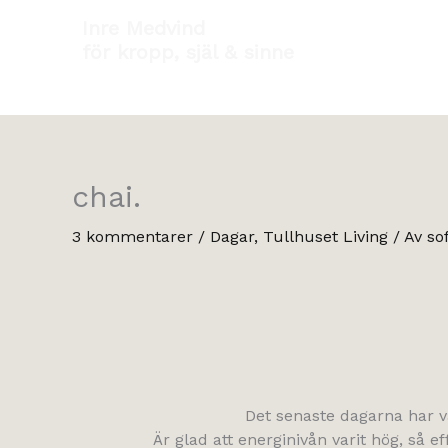
Hoppa
Inre Medvind
till
för kropp, själ & sinne
innehåll
chai.
3 kommentarer
/
Dagar
,
Tullhuset Living
/ Av
so
Det senaste dagarna har var
Är glad att energinivån varit hög, så ef