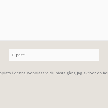
E-
post*
lats i denna webbläsare till nästa gång jag skriver en 