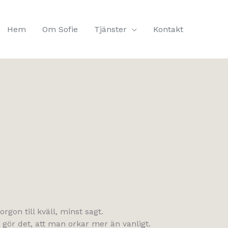
Hem
Om Sofie
Tjänster
Kontakt
rgon till kväll, minst sagt.
om gör det, att man orkar mer än vanligt.