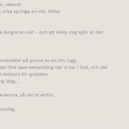
n, rekord!
 orka springa en mil. Wiho!
 längre än sist – och att svika mig själv är det
promenader på grund av en öm rygg.
an fick laserbehandling när vi var i Ösd, och det
ill doktorn för grabben.
ing idag…
ckorna, så vet ni varför.
orsdag.