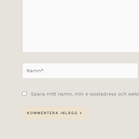
Namn*
Spara mitt namn, min e-postadress och webbp