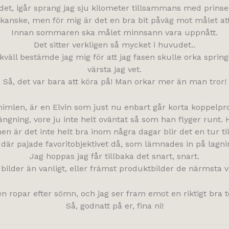
et, igår sprang jag sju kilometer tillsammans med prinse
 kanske, men för mig är det en bra bit påväg mot målet att
Innan sommaren ska målet minnsann vara uppnått.
Det sitter verkligen så mycket i huvudet..
väll bestämde jag mig för att jag fasen skulle orka springa
värsta jag vet.
Så, det var bara att köra på! Man orkar mer än man tror!
himlen, är en Elvin som just nu enbart går korta koppel
gning, vore ju inte helt oväntat så som han flyger runt. H
 men är det inte helt bra inom några dagar blir det en tur t
 där pajade favoritobjektivet då, som lämnades in på lagn
Jag hoppas jag får tillbaka det snart, snart.
ilder än vanligt, eller främst produktbilder de närmsta ve
n ropar efter sömn, och jag ser fram emot en riktigt bra t
Så, godnatt på er, fina ni!