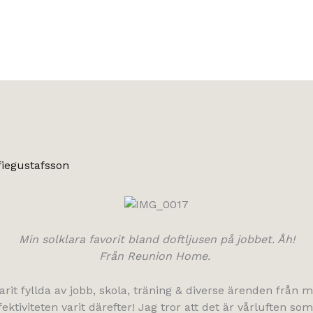
fiegustafsson
Min solklara favorit bland doftljusen på jobbet. Åh!
Från Reunion Home.
it fyllda av jobb, skola, träning & diverse ärenden från mo
fektiviteten varit därefter! Jag tror att det är vårluften s