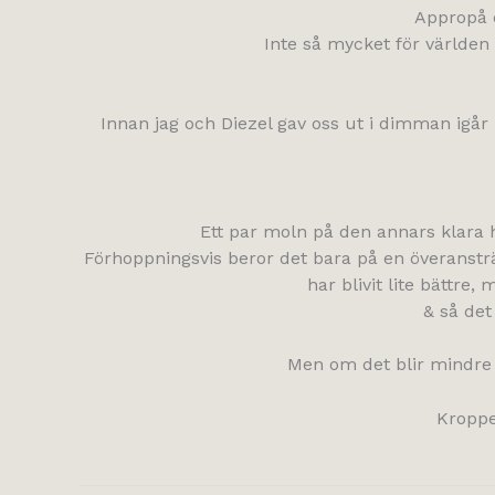
Appropå d
Inte så mycket för världen
Innan jag och Diezel gav oss ut i dimman igår k
Ett par moln på den annars klara 
Förhoppningsvis beror det bara på en överansträn
har blivit lite bättre,
& så det
Men om det blir mindre b
Kroppe