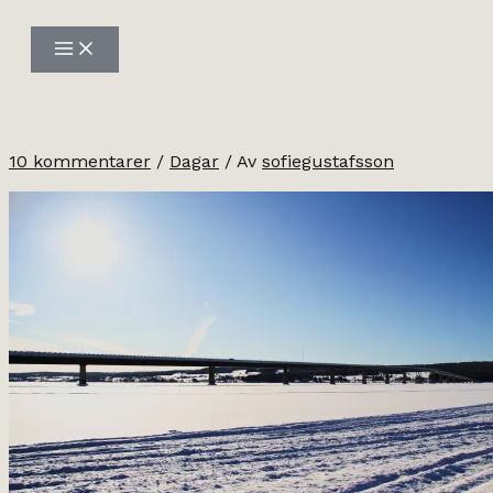
Hoppa
till
innehåll
10 kommentarer
/
Dagar
/ Av
sofiegustafsson