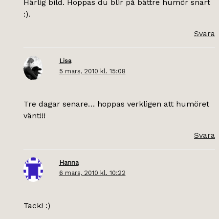
Härlig bild. Hoppas du blir på bättre humör snart
:).
Svara
Lisa
5 mars, 2010 kl. 15:08
Tre dagar senare… hoppas verkligen att humöret
vänt!!!
Svara
Hanna
6 mars, 2010 kl. 10:22
Tack! :)