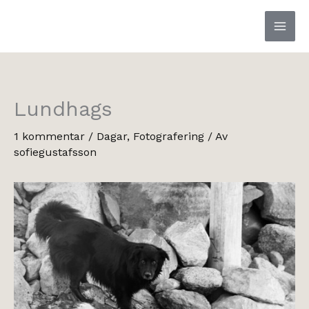
Hoppa
till
innehåll
Lundhags
1 kommentar
/
Dagar
,
Fotografering
/ Av
sofiegustafsson