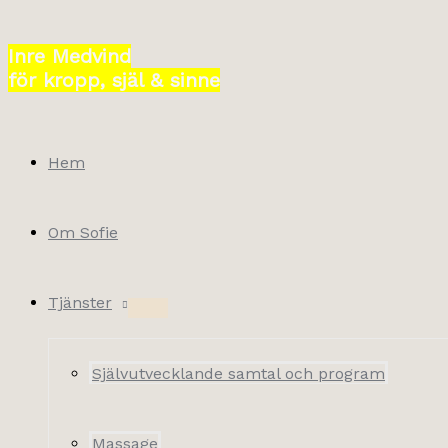
Hoppa
till
Inre Medvind
innehåll
för kropp, själ & sinne
Hem
Om Sofie
Tjänster
Självutvecklande samtal och program
Massage