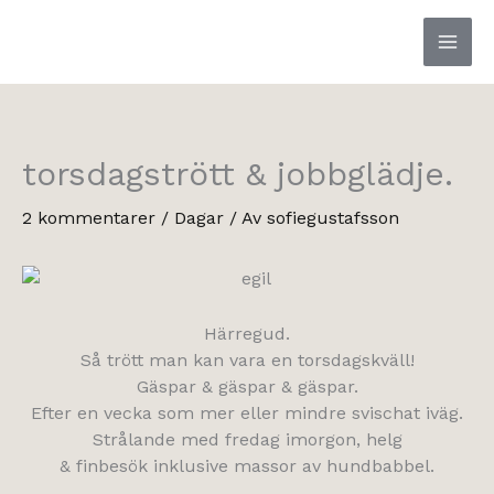
Hoppa
till
innehåll
torsdagstrött & jobbglädje.
2 kommentarer
/
Dagar
/ Av
sofiegustafsson
Härregud.
Så trött man kan vara en torsdagskväll!
Gäspar & gäspar & gäspar.
Efter en vecka som mer eller mindre svischat iväg.
Strålande med fredag imorgon, helg
& finbesök inklusive massor av hundbabbel.