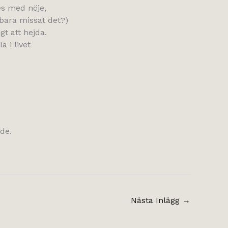
es med nöje,
 bara missat det?)
t att hejda.
 i livet
nde.
Nästa Inlägg
→