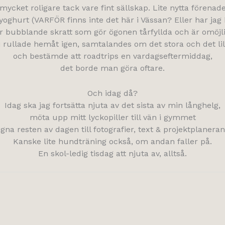
 mycket roligare tack vare fint sällskap. Lite nytta förenad
yoghurt (VARFÖR finns inte det här i Vässan? Eller har jag
r bubblande skratt som gör ögonen tårfyllda och är omöjlig
i rullade hemåt igen, samtalandes om det stora och det lilla
och bestämde att roadtrips en vardagseftermiddag,
det borde man göra oftare.
Och idag då?
Idag ska jag fortsätta njuta av det sista av min långhelg,
möta upp mitt lyckopiller till vän i gymmet
gna resten av dagen till fotografier, text & projektplanera
Kanske lite hundträning också, om andan faller på.
En skol-ledig tisdag att njuta av, alltså.