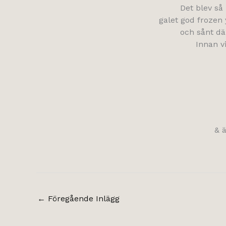
Det blev så
galet god frozen 
och sånt dä
Innan v
& ä
←
Föregående Inlägg