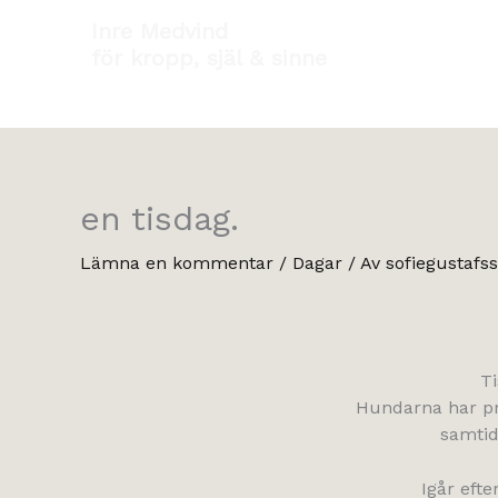
Hoppa
Inre Medvind
till
för kropp, själ & sinne
innehåll
en tisdag.
Lämna en kommentar
/
Dagar
/ Av
sofiegustafs
Ti
Hundarna har pr
samtid
Igår efte