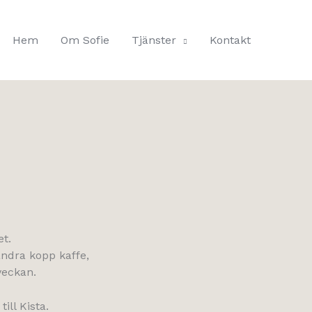
Hem
Om Sofie
Tjänster
Kontakt
et.
ndra kopp kaffe,
veckan.
ill Kista.