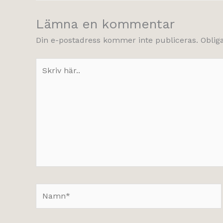
Lämna en kommentar
Din e-postadress kommer inte publiceras.
Oblig
Skriv
här..
Namn*