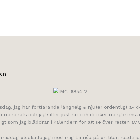
son
sdag, jag har fortfarande långhelg & njuter ordentligt av d
omenerats och jag sitter just nu och dricker morgonens a
igt som jag bläddrar i kalendern för att se över resten av 
rmiddag plockade jag med mig Linnéa på en liten roadtrip t