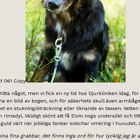
itta något, men vi fick en ny tid hos Djurkliniken idag, fö
 ha en bild av bogen, och för säkerhets skull även armbåge
et en stukning/sträckning eller liknande av tassen. Vetten
 rimadyl. Väldigt skönt att få Elvin noga undersökt och tit
t guld värt när jobbiga tankar svischar omkring i huvudet, 
a fina grabbar, det finns inga ord för hur lycklig jag är at