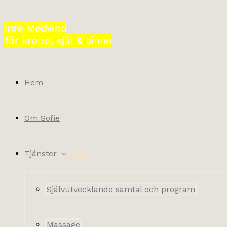
Hoppa
till
Inre Medvind
innehåll
för kropp, själ & sinne
Hem
Om Sofie
Tjänster
Självutvecklande samtal och program
Massage