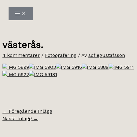
Hoppa
till
innehåll
västerås.
4 kommentarer
/
Fotografering
/ Av
sofiegustafsson
←
Föregående Inlägg
Nästa Inlägg
→